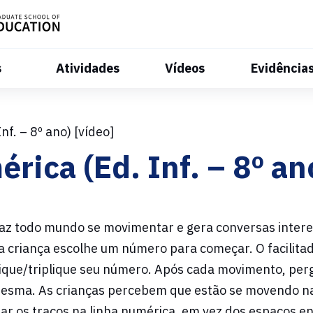
s
Atividades
Vídeos
Evidência
f. – 8º ano) [vídeo]
ica (Ed. Inf. – 8º ano
da faz todo mundo se movimentar e gera conversas int
criança escolhe um número para começar. O facilitado
ique/triplique seu número. Após cada movimento, perg
sma. As crianças percebem que estão se movendo na 
tar os traços na linha numérica, em vez dos espaços e