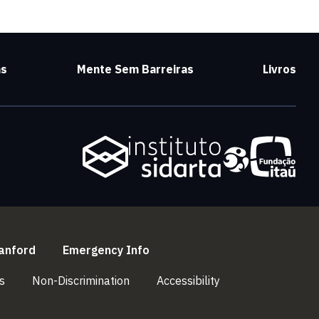
as
Mente Sem Barreiras
Livros
l)
(link is external)
(link is external)
anford
Emergency Info
(link is external)
(link is external)
(link is external)
s
Non-Discrimination
Accessibility