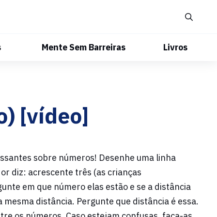
s
Mente Sem Barreiras
Livros
) [vídeo]
eressantes sobre números! Desenhe uma linha
r diz: acrescente três (as crianças
unte em que número elas estão e se a distância
mesma distância. Pergunte que distância é essa.
ntre os números. Caso estejam confusas, faça-as