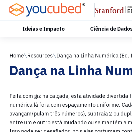
Skip
to
Content
Ideias e Impacto
Ciência de Dado
Home
Resources
Dança na Linha Numérica (Ed. In
Dança na Linha Numér
Feita com giz na calçada, esta atividade diverti
numérica lá fora com espaçamento uniforme. Cada 
avançam/pulam três números), subtraia 2 ou dupl
entre um e outro está mudando ou se mantém a me
Isso pode ser desafiador, pois elas costumam con