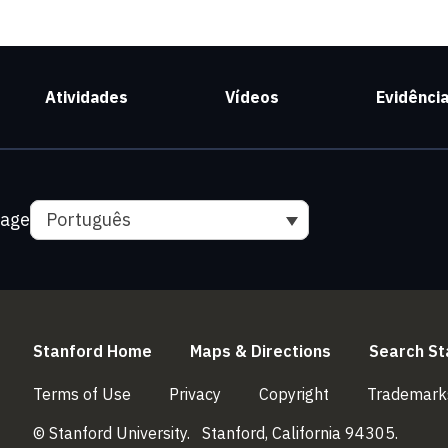
Atividades
Vídeos
Evidênci
uage
Português
(link is external)
(link is externa
Stanford Home
Maps & Directions
Search St
(link is external)
(link is external)
(link is external)
Terms of Use
Privacy
Copyright
Trademark
© Stanford University.
Stanford, California 94305.