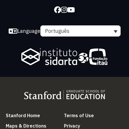
Language
Português
(link is external)
(link is external
Stanford Home
Terms of Use
(link is external)
(link is external)
Maps & Directions
Privacy