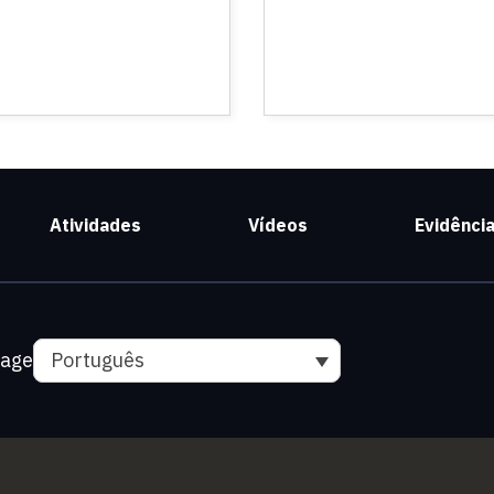
Atividades
Vídeos
Evidênci
uage
Português
(link is external)
(link is externa