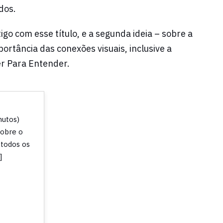
dos.
go com esse título, e a segunda ideia – sobre a
portância das conexões visuais, inclusive a
er Para Entender.
nutos)
sobre o
todos os
]