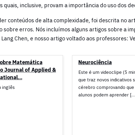
s quais, inclusive, provam a importância do uso dos de
r conteúdos de alta complexidade, foi descrita no arti
go sobre erros. Nós incluímos alguns artigos sobre a im
 Lang Chen, e nosso artigo voltado aos professores: V
sobre Matemática
Neurociência
o Journal of Applied &
Este é um videoclipe (5 mi
ational…
que traz novos indicativos 
 inglês
cérebro comprovando que 
alunos podem aprender […