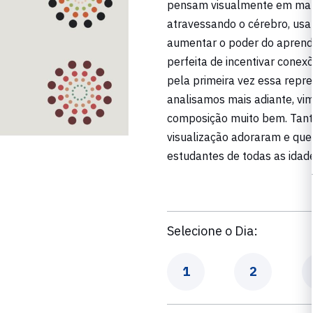
pensam visualmente em mat
atravessando o cérebro, usan
aumentar o poder do aprend
perfeita de incentivar cone
pela primeira vez essa repr
analisamos mais adiante, v
composição muito bem. Tant
visualização adoraram e que
estudantes de todas as idad
Selecione o Dia:
Dia
Dia
1
2