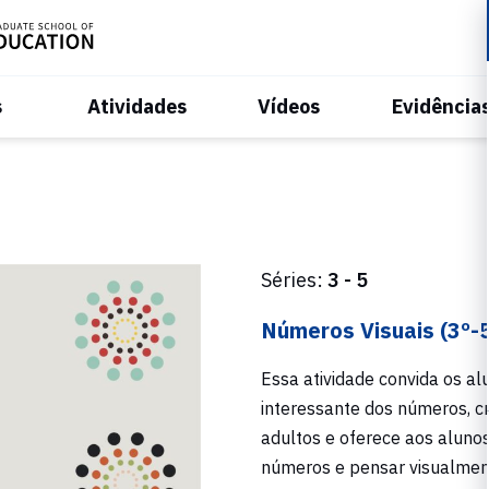
s
Atividades
Vídeos
Evidência
Séries:
3 - 5
Números Visuais (3º-
Essa atividade convida os a
interessante dos números, cr
adultos e oferece aos aluno
números e pensar visualmen