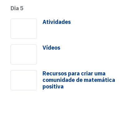
Dia 5
Atividades
Vídeos
Recursos para criar uma
comunidade de matemática
Quantos quadrados?
positiva
as
Mente Sem Barreiras
Livros