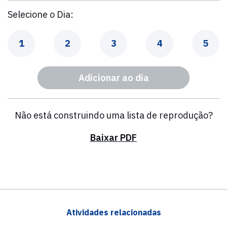
Selecione o Dia:
Dia
Dia
Dia
Dia
Dia
1
2
3
4
5
Adicionar ao dia
Não está construindo uma lista de reprodução?
Baixar PDF
Atividades relacionadas