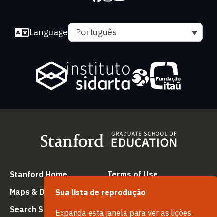
Language
Português
(link is external)
(link is external
Stanford Home
Terms of Use
(link is external)
(link is external)
Maps & Directions
Privacy
Sua lista de reprodução
(link is external)
(link is external)
Search Stanford
Copyright
Expanda esta janela para ver as lições