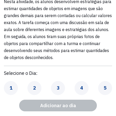
Nesta atividade, os alunos desenvolvem estratégias para
estimar quantidades de objetos em imagens que são
grandes demais para serem contadas ou calcular valores
exatos. A tarefa começa com uma discussão em sala de
aula sobre diferentes imagens e estratégias dos alunos.
Em seguida, os alunos tiram suas próprias fotos de
objetos para compartilhar com a turma e continuar
desenvolvendo seus métodos para estimar quantidades
de objetos desconhecidos.
Selecione o Dia:
Dia
Dia
Dia
Dia
Dia
1
2
3
4
5
Adicionar ao dia