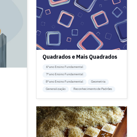
Quadrados e Mais Quadrados
6º ano Ensino Fundamental
7º ano Ensino Fundamental
8º ano Ensino Fundamental
Geometria
Generalização
Reconhecimento de Padrões