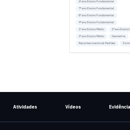
6º ano Ensino Fundamental
7º ano Ensino Fundamental
8º ano Ensino Fundamental
9º ano Ensino Fundamental
1º ano Ensino Médio
2º ano Ensino
3º ano Ensino Médio
Geometria
Reconhecimento de Padrões
Forma
Atividades
Vídeos
Evidênci