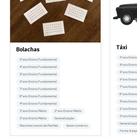
Táxi
Bolachas
3º ano Ensi
3º ano Ensino Fundamental
4º ano Ensi
4º ano Ensino Fundamental
5º ano Ensi
5º ano Ensino Fundamental
6º ano Ensi
6º ano Ensino Fundamental
7º ano Ensi
7º ano Ensino Fundamental
8º ano Ensi
8º ano Ensino Fundamental
9º ano Ensi
9º ano Ensino Fundamental
1º ano Ensin
1º ano Ensino Médio
2º ano Ensino Médio
3º ano Ensin
3º ano Ensino Médio
Generalização
Generalizaç
Reconhecimento de Padrões
Senso numérico
Forma & esp