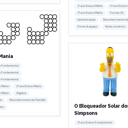
1º ano Ensino Médio
2º ano Ensino
3º ano Ensino Médio
Formas 3D
Generalização
Reconhecimento de
Forma & espaço
Senso numérico
 Mania
no Fundamental
no Fundamental
no Fundamental
o Médio
2º ano Ensino Médio
o Médio
Álgebra
ão
Reconhecimento de Padrões
O Bloqueador Solar do
aço
Simpsons
5º ano Ensino Fundamental