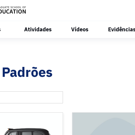
s
Atividades
Vídeos
Evidência
 Padrões