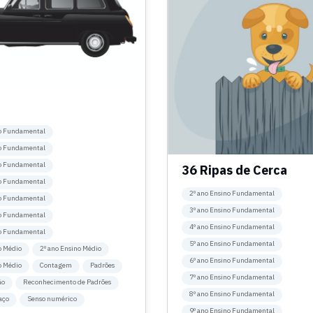
no Fundamental
no Fundamental
no Fundamental
36 Ripas de Cerca
no Fundamental
2º ano Ensino Fundamental
no Fundamental
3º ano Ensino Fundamental
no Fundamental
4º ano Ensino Fundamental
no Fundamental
5º ano Ensino Fundamental
o Médio
2º ano Ensino Médio
6º ano Ensino Fundamental
o Médio
Contagem
Padrões
7º ano Ensino Fundamental
ão
Reconhecimento de Padrões
8º ano Ensino Fundamental
aço
Senso numérico
9º ano Ensino Fundamental