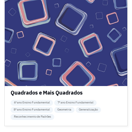
Quadrados e Mais Quadrados
6º ano Ensino Fundamental
7º ano Ensino Fundamental
8º ano Ensino Fundamental
Geometria
Generalização
Reconhecimento de Padrões