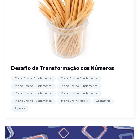
Desafio da Transformação dos Números
3º ano Ensino Fundamental
4º ano Ensino Fundamental
5º ano Ensino Fundamental
6º ano Ensino Fundamental
7º ano Ensino Fundamental
8º ano Ensino Fundamental
9º ano Ensino Fundamental
1º ano Ensino Médio
Geometria
Álgebra