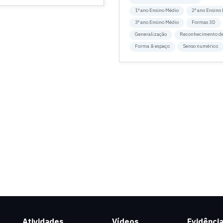
1º ano Ensino Médio
2º ano Ensino
3º ano Ensino Médio
Formas 3D
Generalização
Reconhecimento de
Forma & espaço
Senso numérico
Atividades
Vídeos
Evidênci