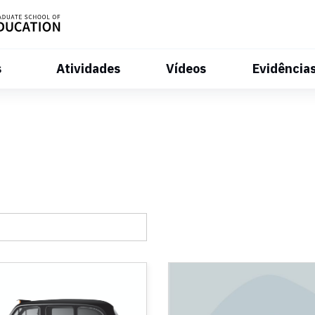
s
Atividades
Vídeos
Evidência