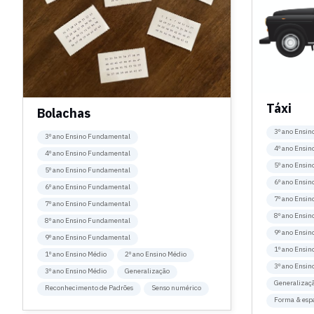
Táxi
Bolachas
3º ano Ensi
3º ano Ensino Fundamental
4º ano Ensi
4º ano Ensino Fundamental
5º ano Ensi
5º ano Ensino Fundamental
6º ano Ensi
6º ano Ensino Fundamental
7º ano Ensi
7º ano Ensino Fundamental
8º ano Ensi
8º ano Ensino Fundamental
9º ano Ensi
9º ano Ensino Fundamental
1º ano Ensin
1º ano Ensino Médio
2º ano Ensino Médio
3º ano Ensin
3º ano Ensino Médio
Generalização
Generalizaç
Reconhecimento de Padrões
Senso numérico
Forma & esp