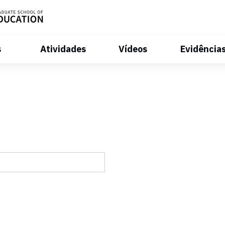
s
Atividades
Vídeos
Evidência