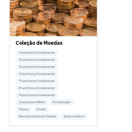
Coleção de Moedas
3º ano Ensino Fundamental
4º ano Ensino Fundamental
5º ano Ensino Fundamental
6º ano Ensino Fundamental
7º ano Ensino Fundamental
8º ano Ensino Fundamental
9º ano Ensino Fundamental
1º ano Ensino Médio
Multiplicação
Fatores
Divisão
Reconhecimento de Padrões
Senso numérico