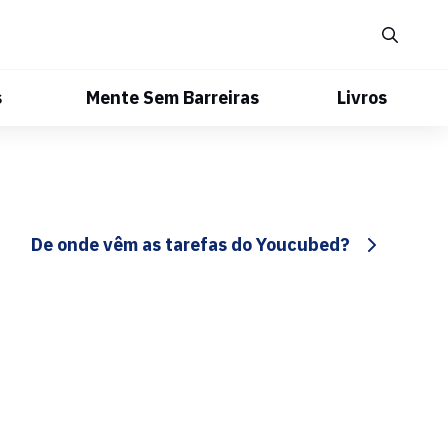
s
Mente Sem Barreiras
Livros
De onde vêm as tarefas do Youcubed?