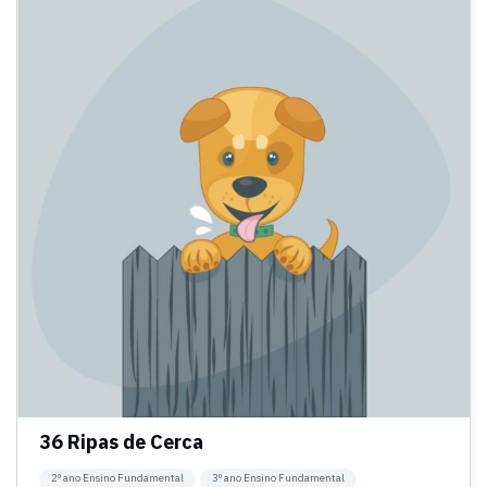
36 Ripas de Cerca
2º ano Ensino Fundamental
3º ano Ensino Fundamental