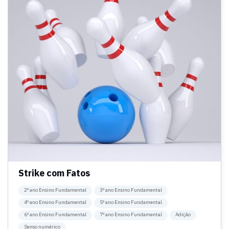
Strike com Fatos
2º ano Ensino Fundamental
3º ano Ensino Fundamental
4º ano Ensino Fundamental
5º ano Ensino Fundamental
6º ano Ensino Fundamental
7º ano Ensino Fundamental
Adição
Senso numérico