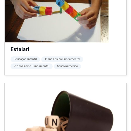
Estalar!
Educação Infantil
1º ano Ensino Fundamental
2º ano Ensino Fundamental
Senso numérico