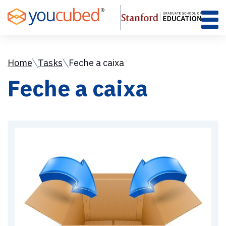
Skip
to
Content
Home
Tasks
Feche a caixa
Feche a caixa