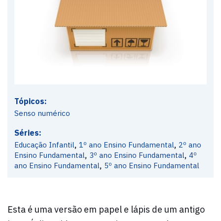
Tópicos:
Senso numérico
Séries:
,
,
Educação Infantil
1º ano Ensino Fundamental
2º ano
,
,
Ensino Fundamental
3º ano Ensino Fundamental
4º
,
ano Ensino Fundamental
5º ano Ensino Fundamental
Esta é uma versão em papel e lápis de um antigo