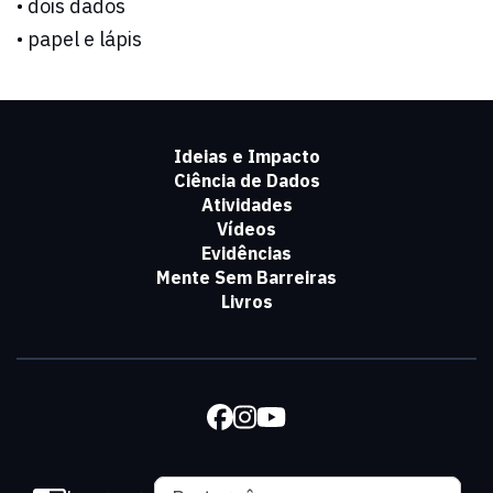
• dois dados
• papel e lápis
Ideias e Impacto
Ciência de Dados
Atividades
Vídeos
Evidências
Mente Sem Barreiras
Livros