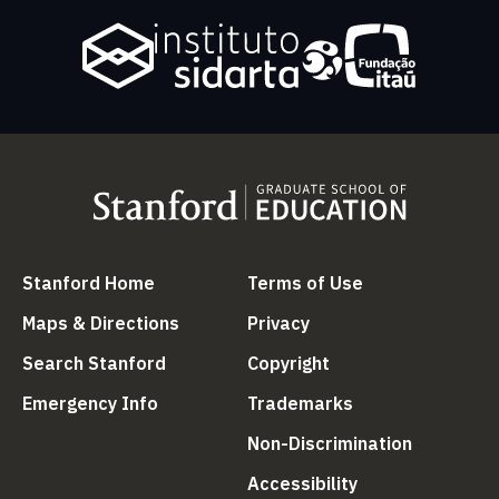
(link is external)
(link is external
Stanford Home
Terms of Use
(link is external)
(link is external)
Maps & Directions
Privacy
(link is external)
(link is external)
Search Stanford
Copyright
(link is external)
(link is external)
Emergency Info
Trademarks
(link is ex
Non-Discrimination
(link is external)
Accessibility