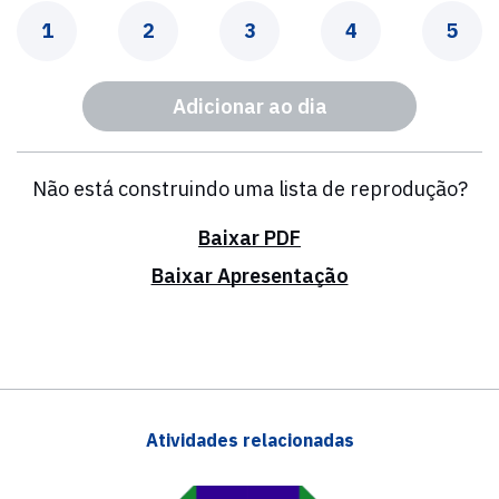
Dia
Dia
Dia
Dia
Dia
1
2
3
4
5
Adicionar ao dia
Não está construindo uma lista de reprodução?
Baixar PDF
Baixar Apresentação
Atividades relacionadas