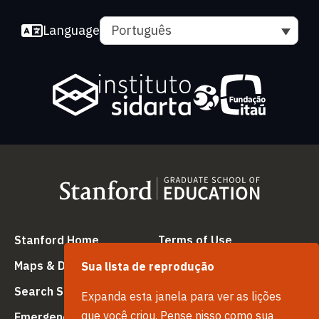
Language
Português
(link is external)
(link is external
Stanford Home
Terms of Use
(link is external)
(link is external)
Maps & Directions
Privacy
Sua lista de reprodução
(link is external)
(link is external)
Search Stanford
Copyright
Expanda esta janela para ver as lições
(link is external)
(link is external)
que você criou. Pense nisso como sua
Emergency Info
Trademarks