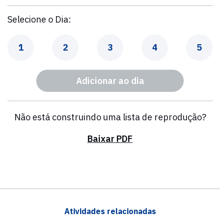
Selecione o Dia:
Dia
Dia
Dia
Dia
Dia
1
2
3
4
5
Adicionar ao dia
Não está construindo uma lista de reprodução?
Baixar PDF
Atividades relacionadas