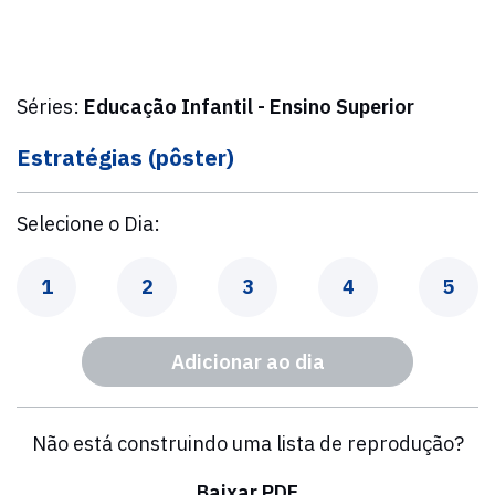
Séries:
Educação Infantil - Ensino Superior
Estratégias (pôster)
Selecione o Dia:
Dia
Dia
Dia
Dia
Dia
1
2
3
4
5
Adicionar ao dia
Não está construindo uma lista de reprodução?
Baixar PDF