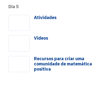
Dia 5
Atividades
Vídeos
Recursos para criar uma
comunidade de matemática
Números Aproximados
positiva
as
Mente Sem Barreiras
Livros