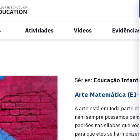
s
Atividades
Vídeos
Evidência
Séries:
Educação Infantil
Arte Matemática (EI-
A arte está em toda parte d
nem sempre possamos pensar
padrões nas sílabas que voc
para que eles se harmonize