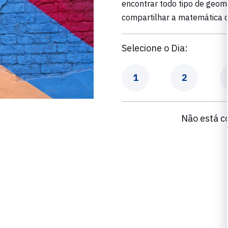
encontrar todo tipo de geome
compartilhar a matemática qu
Selecione o Dia:
Dia
Dia
1
2
Não está c