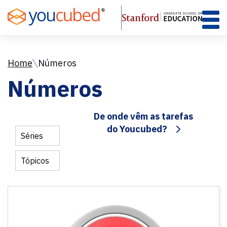
Skip
to
Content
Home
Números
Números
De onde vêm as tarefas
do Youcubed?
Séries
Tópicos