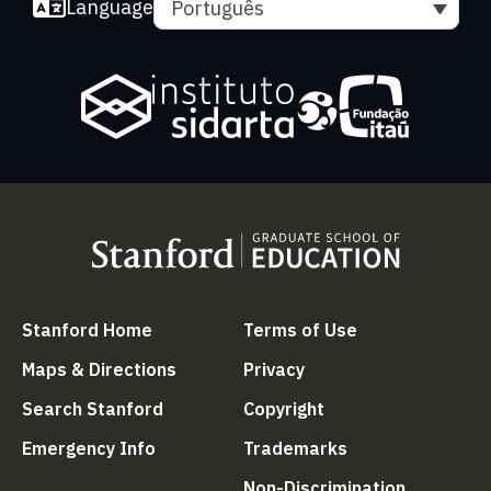
Language
Português
(link is external)
(link is external
Stanford Home
Terms of Use
(link is external)
(link is external)
Maps & Directions
Privacy
(link is external)
(link is external)
Search Stanford
Copyright
(link is external)
(link is external)
Emergency Info
Trademarks
(link is ex
Non-Discrimination