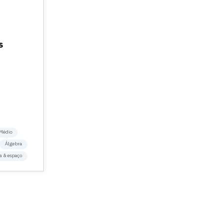
s
 Médio
Álgebra
 & espaço