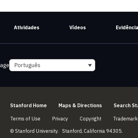
Atividades
Vídeos
Evidênci
uage
Português
(link is external)
(link is externa
Stanford Home
Maps & Directions
Search St
(link is external)
(link is external)
(link is external)
Terms of Use
Privacy
Copyright
Trademark
© Stanford University.
Stanford, California 94305.