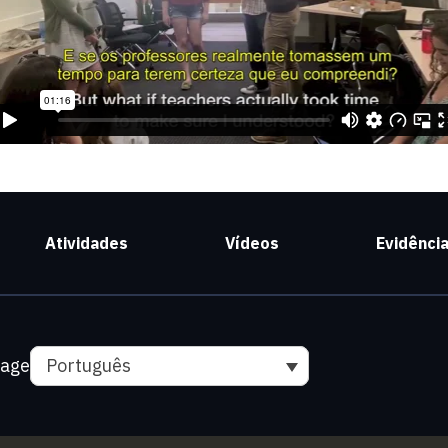
Atividades
Vídeos
Evidênci
uage
Português