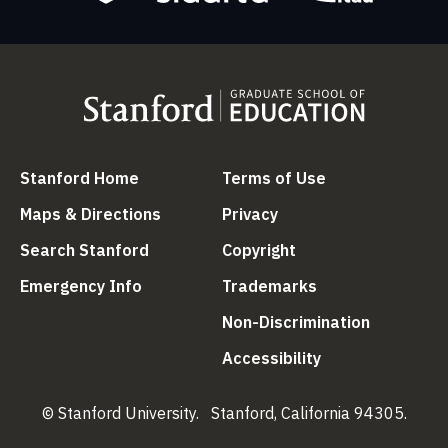
(link is external)
(link is external
Stanford Home
Terms of Use
(link is external)
(link is external)
Maps & Directions
Privacy
(link is external)
(link is external)
Search Stanford
Copyright
(link is external)
(link is external)
Emergency Info
Trademarks
(link is ex
Non-Discrimination
(link is external)
Accessibility
© Stanford University.
Stanford, California 94305.