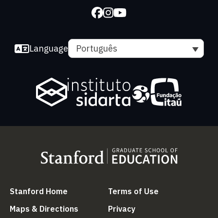
Language
Português
(link is external)
(link is external
Stanford Home
Terms of Use
(link is external)
(link is external)
Maps & Directions
Privacy