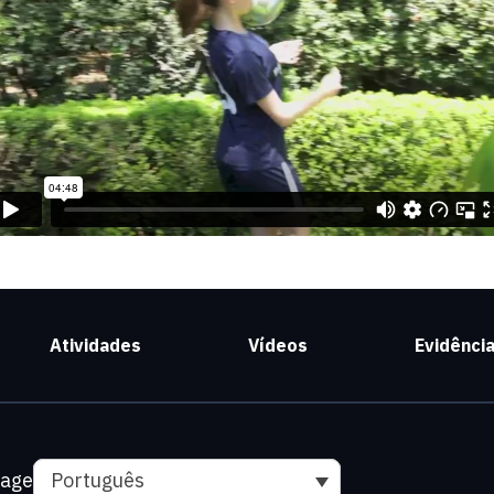
Atividades
Vídeos
Evidênci
uage
Português