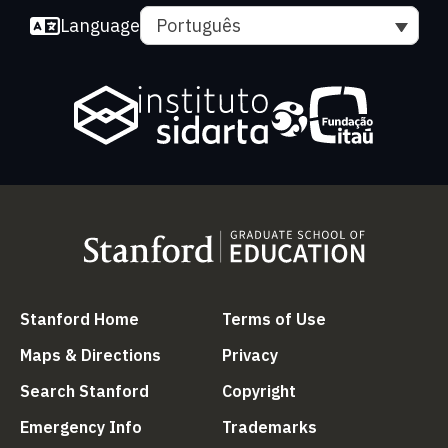
Language
Português
(link is external)
(link is external
Stanford Home
Terms of Use
(link is external)
(link is external)
Maps & Directions
Privacy
(link is external)
(link is external)
Search Stanford
Copyright
(link is external)
(link is external)
Emergency Info
Trademarks