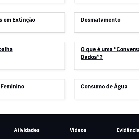
s em Extinção
Desmatamento
oalha
O que é uma “Convers
Dados”?
 Feminino
Consumo de Água
Atividades
Vídeos
Evidênci