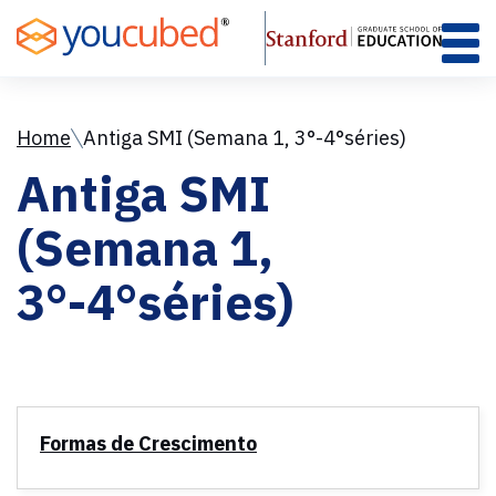
Skip
to
Content
Home
Antiga SMI (Semana 1, 3°-4°séries)
Antiga SMI
(Semana 1,
3°-4°séries)
Formas de Crescimento