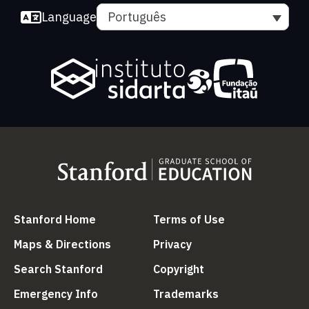
Language
Português
(link is external)
(link is external
Stanford Home
Terms of Use
(link is external)
(link is external)
Maps & Directions
Privacy
(link is external)
(link is external)
Search Stanford
Copyright
(link is external)
(link is external)
Emergency Info
Trademarks