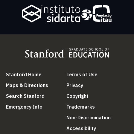
(link is external)
(link is external
Stanford Home
Terms of Use
(link is external)
(link is external)
Maps & Directions
Privacy
(link is external)
(link is external)
Search Stanford
Copyright
(link is external)
(link is external)
Emergency Info
Trademarks
(link is ex
Non-Discrimination
(link is external)
Accessibility