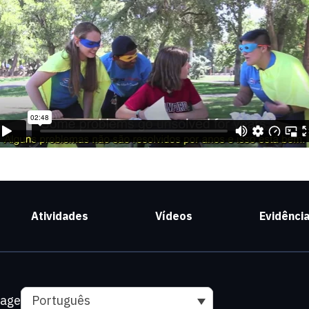
Atividades
Vídeos
Evidênci
uage
Português