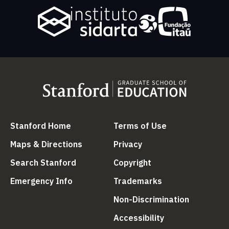
(link is external)
(link is external
Stanford Home
Terms of Use
(link is external)
(link is external)
Maps & Directions
Privacy
(link is external)
(link is external)
Search Stanford
Copyright
(link is external)
(link is external)
Emergency Info
Trademarks
(link is ex
Non-Discrimination
(link is external)
Accessibility