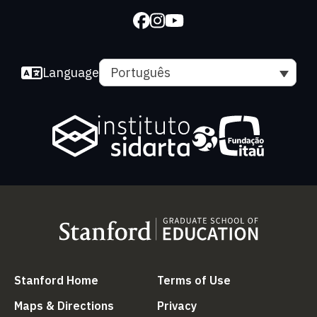
Language
Português
(link is external)
(link is external
Stanford Home
Terms of Use
(link is external)
(link is external)
Maps & Directions
Privacy